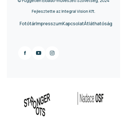
© Független Előadó-művészeti Szövetség, 2024
Fejlesztette az Integral Vision Kft.
Fotótár
Impresszum
Kapcsolat
Átláthatóság