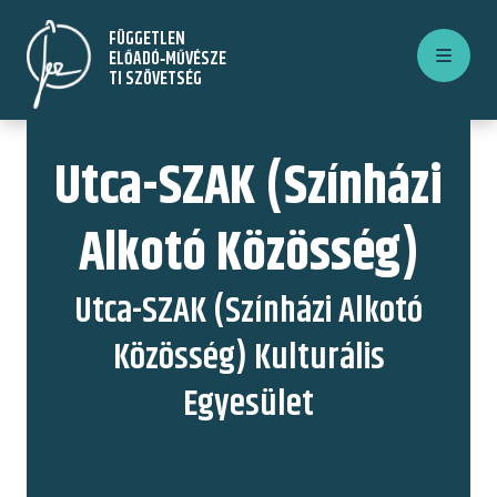
Ugrás
FÜGGETLEN
a
ELŐADÓ‑MŰVÉSZE
tartalomra
TI SZÖVETSÉG
Utca-SZAK (Színházi
Alkotó Közösség)
Utca-SZAK (Színházi Alkotó
Közösség) Kulturális
Egyesület