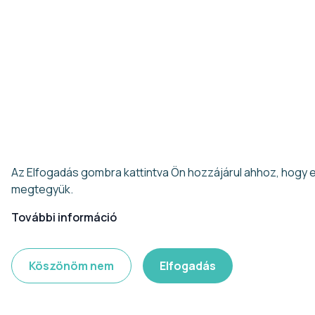
Ezen az oldalon cookie-kat használunk a felhasználói élmény
fokozása érdekében
Az Elfogadás gombra kattintva Ön hozzájárul ahhoz, hogy 
megtegyük.
További információ
Köszönöm nem
Elfogadás