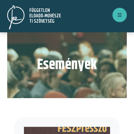
Ugrás
FÜGGETLEN
a
ELŐADÓ‑MŰVÉSZE
tartalomra
TI SZÖVETSÉG
Események