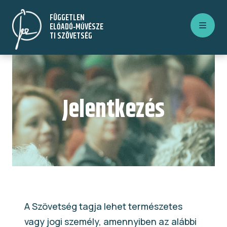
Ugrás
FÜGGETLEN
a
ELŐADÓ‑MŰVÉSZE
tartalomra
TI SZÖVETSÉG
Jelentkezés
A Szövetség tagja lehet természetes
vagy jogi személy, amennyiben az alábbi