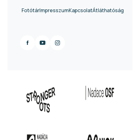
Fotótár
Impresszum
Kapcsolat
Átláthatóság