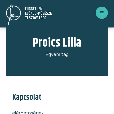
Ugrás
FÜGGETLEN
a
ELŐADÓ‑MŰVÉSZE
tartalomra
TI SZÖVETSÉG
Proics Lilla
Egyéni tag
Kapcsolat
elérhetőségek ...