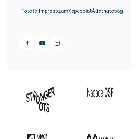
Fotótár
Impresszum
Kapcsolat
Átláthatóság