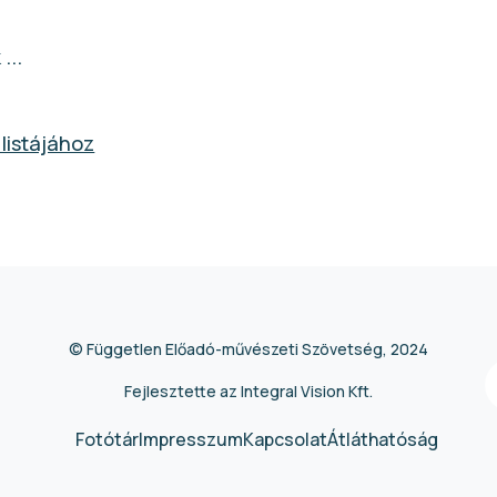
...
 listájához
© Független Előadó-művészeti Szövetség, 2024
Fejlesztette az Integral Vision Kft.
Fotótár
Impresszum
Kapcsolat
Átláthatóság