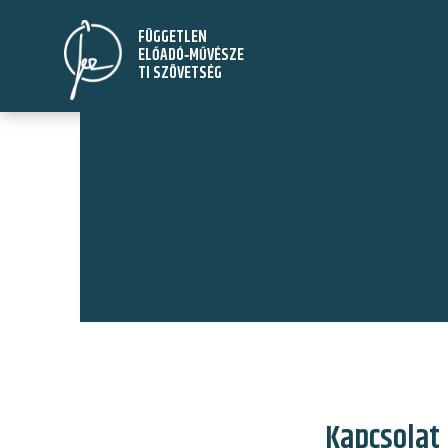
Ugrás
FÜGGETLEN
a
ELŐADÓ‑MŰVÉSZE
tartalomra
TI SZÖVETSÉG
Kapcsolat