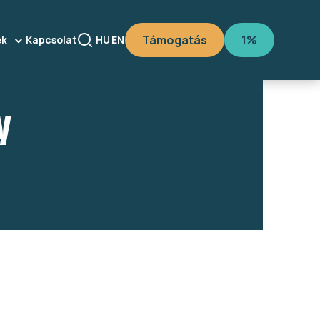
Támogatás
1%
ek
Kapcsolat
HU
EN
y