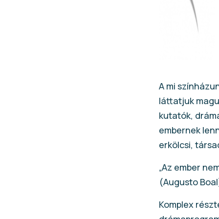
A mi színházun
láttatjuk mag
kutatók, dráma
embernek lenni
erkölcsi, tár
„Az ember nem
(Augusto Boal
Komplex részte