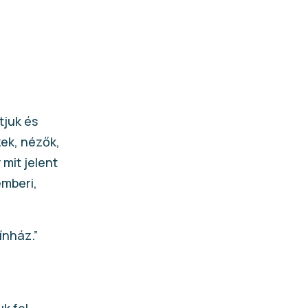
tjuk és
ek, nézők,
mit jelent
emberi,
ínház.”