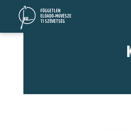
Ugrás
FÜGGETLEN
a
ELŐADÓ‑MŰVÉSZE
tartalomra
TI SZÖVETSÉG