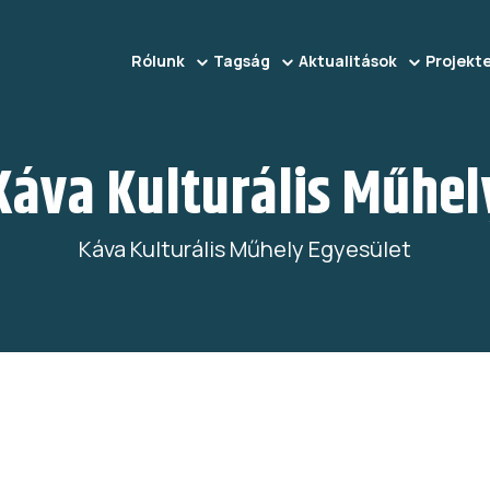
Domain
Rólunk
Tagság
Aktualitások
Projekt
menu
Káva Kulturális Műhel
for
Káva Kulturális Műhely Egyesület
Fesz
(main)