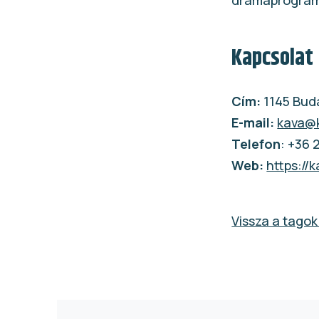
drámaprogramj
Kapcsolat
Cím:
1145 Bud
E-mail:
kava@
Telefon
: +36 
Web:
https://
Vissza a tagok