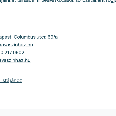
ainkat társadalmi beavatkozások sorozataként fogju
apest, Columbus utca 69/a
kavaszinhaz.hu
20 217 0802
kavaszinhaz.hu
 listájához