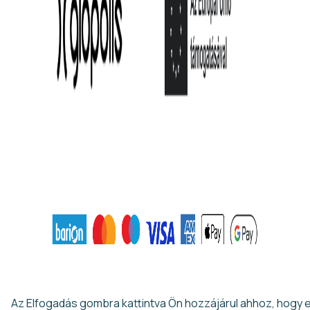
Ezen az oldalon cookie-kat használunk a felhasználói élmény
fokozása érdekében
Az Elfogadás gombra kattintva Ön hozzájárul ahhoz, hogy 