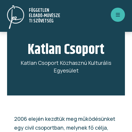
Ugrás
FÜGGETLEN
a
ELŐADÓ‑MŰVÉSZE
tartalomra
TI SZÖVETSÉG
Katlan Csoport
Katlan Csoport Közhasznú Kulturális
Egyesület
2006 elején kezdtük meg működésünket
egy civil csoportban, melynek fő célja,