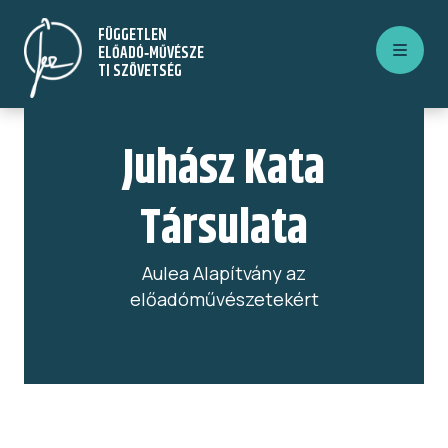
Ugrás
FÜGGETLEN
a
ELŐADÓ‑MŰVÉSZE
tartalomra
TI SZÖVETSÉG
Juhász Kata
Társulata
Aulea Alapítvány az
előadóművészetekért