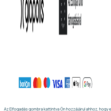
Ezen az oldalon cookie-kat használunk a felhasználói élmény
fokozása érdekében
Az Elfogadás gombra kattintva Ön hozzájárul ahhoz, hogy 