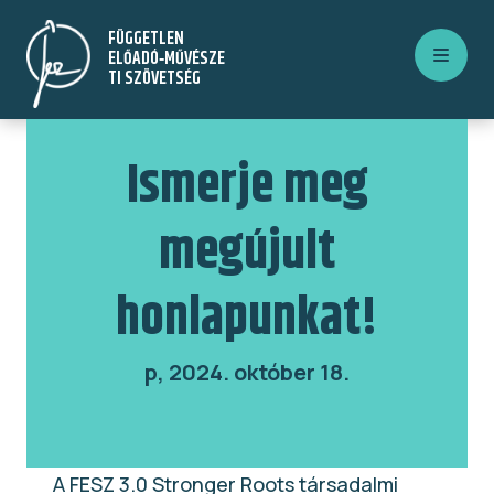
Ugrás
FÜGGETLEN
a
ELŐADÓ‑MŰVÉSZE
tartalomra
TI SZÖVETSÉG
Ismerje meg
megújult
honlapunkat!
p, 2024. október 18.
A FESZ 3.0 Stronger Roots társadalmi